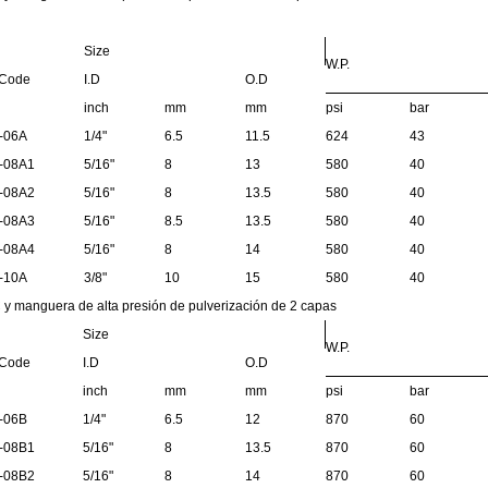
Size
W.P.
Code
I.D
O.D
inch
mm
mm
psi
bar
-06A
1/4"
6.5
11.5
624
43
-08A1
5/16"
8
13
580
40
-08A2
5/16"
8
13.5
580
40
-08A3
5/16"
8.5
13.5
580
40
-08A4
5/16"
8
14
580
40
-10A
3/8"
10
15
580
40
y manguera de alta presión de pulverización de 2 capas
Size
W.P.
Code
I.D
O.D
inch
mm
mm
psi
bar
-06B
1/4"
6.5
12
870
60
-08B1
5/16"
8
13.5
870
60
-08B2
5/16"
8
14
870
60