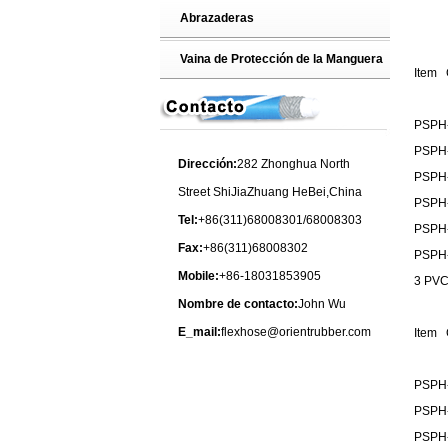
Abrazaderas
Vaina de Protección de la Manguera
Item 
PSPH
PSPH
Dirección:
282 Zhonghua North
PSPH
Street ShiJiaZhuang HeBei,China
PSPH
Tel:
+86(311)68008301/68008303
PSPH
Fax:
+86(311)68008302
PSPH
Mobile:
+86-18031853905
3 PVC 
Nombre de contacto:
John Wu
E_mail:
flexhose@orientrubber.com
Item 
PSPH
PSPH
PSPH