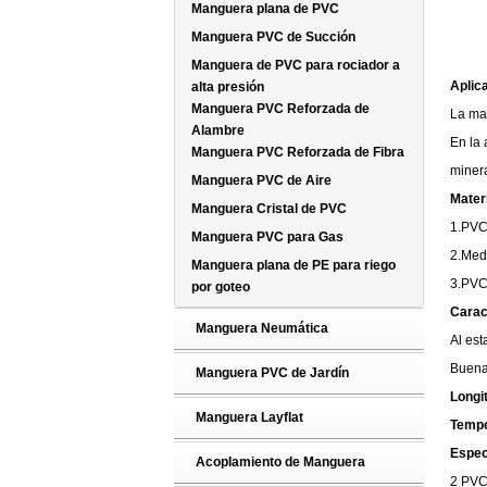
Manguera plana de PVC
Manguera PVC de Succión
Manguera de PVC para rociador a
Aplic
alta presión
Manguera PVC Reforzada de
La man
Alambre
En la 
Manguera PVC Reforzada de Fibra
minera
Manguera PVC de Aire
Materi
Manguera Cristal de PVC
1.PVC 
Manguera PVC para Gas
2.Medi
Manguera plana de PE para riego
3.PVC 
por goteo
Carac
Manguera Neumática
Al est
Buena 
Manguera PVC de Jardín
Longi
Manguera Layflat
Tempe
Espec
Acoplamiento de Manguera
2 PVC 