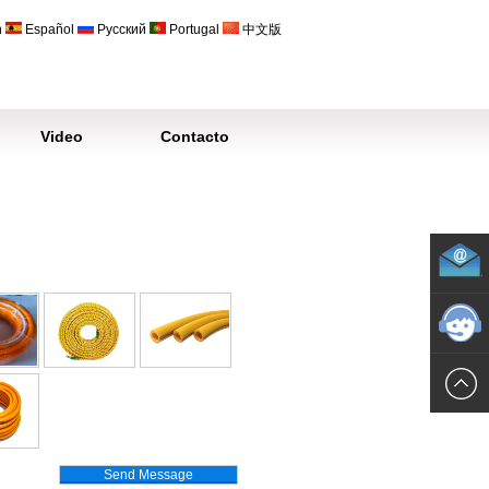
h
Español
Русский
Portugal
中文版
Video
Contacto
Send Message