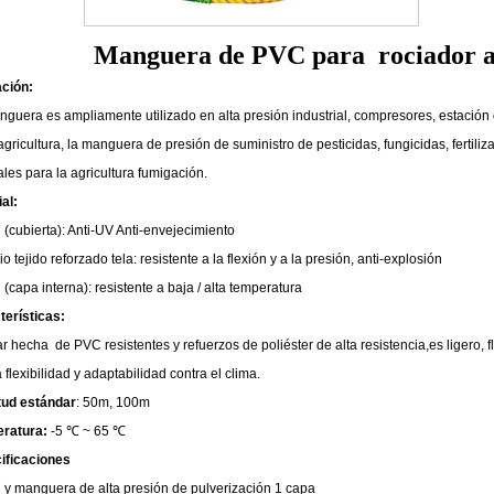
Manguera de PVC para rociador a 
ación:
guera es ampliamente utilizado en alta presión industrial, compresores, estación 
agricultura, la manguera de presión de suministro de pesticidas, fungicidas, fertili
les para la agricultura fumigación.
al:
(cubierta): Anti-UV Anti-envejecimiento
o tejido reforzado tela: resistente a la flexión y a la presión, anti-explosión
(capa interna): resistente a baja / alta temperatura
terísticas:
ar hecha de PVC resistentes y refuerzos de poliéster de alta resistencia,es ligero, fle
flexibilidad y adaptabilidad contra el clima.
tud estándar
: 50m, 100m
ratura:
-5 ℃ ~ 65 ℃
ificaciones
y manguera de alta presión de pulverización 1 capa