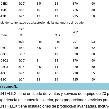
-08B3
5/16"
8.5
14
870
60
-10B
3/8"
10
16
725
50
-13B
1/2"
13
19
725
50
to denso trenzado de alta presión de la manguera del rociador
Size
W.P.
Code
I.D
O.D
inch
mm
mm
psi
bar
-06C
1/4"
6.5
12
899
62
-08C1
5/16"
8
13.5
870
60
-08C2
5/16"
8
14
870
60
-08C3
5/16"
8.5
14
870
60
-10C
3/8"
10
16
798
55
-13C
1/2"
13
19
725
50
tra compañía
NTFLEX tiene un fuerte de ventas y servicio de equipo de 20 
xperiencia en comercio exterior, para proporcionar servicios prof
NT FLEX tiene instalaciones de producci
ó
n avanzadas, inclu