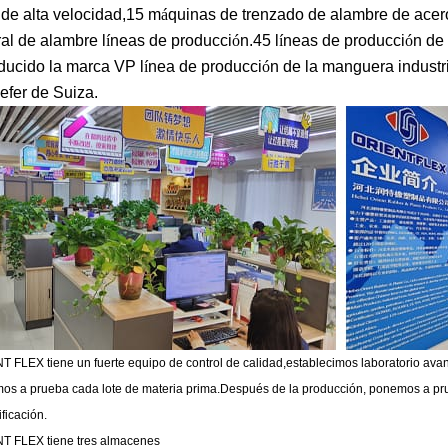
a de alta velocidad,15 m
á
quinas de trenzado de alambre de acero
ral de alambre l
í
neas de producci
ó
n.45 l
í
neas de producci
ó
n de
oducido la marca VP l
í
nea de producci
ó
n de la manguera industria
lefer de Suiza.
 FLEX tiene un fuerte equipo de control de calidad,establecimos laboratorio ava
os a prueba cada lote de materia prima.Después de la producción, ponemos a pr
ificación.
T FLEX tiene tres almacenes