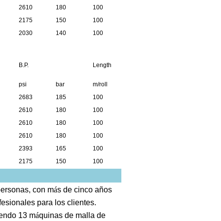
2610
180
100
2175
150
100
2030
140
100
B.P.
Length
psi
bar
m/roll
2683
185
100
2610
180
100
2610
180
100
2610
180
100
2393
165
100
2175
150
100
personas, con m
á
s de cinco años
esionales para los clientes.
yendo 13 m
á
quinas de malla de