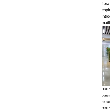
fibr
espi
intr
mail
ORIENT
ponem
de cal
ORIEN