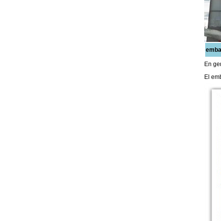
emba
En gen
El emb