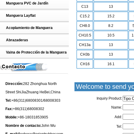
Manguera PVC de Jardín
C13
13
Manguera Layflat
C15.2
15.2
CH8.0
8.2
Acoplamiento de Manguera
CH10.5
10.5
1
Abrazaderas
CH13a
13
Vaina de Protección de la Manguera
CH3b
13
CH16
16.1
Dirección:
282 Zhonghua North
Welcome to send yo
Street ShiJiaZhuang HeBei,China
Inquiry Product:
Tel:
+86(311)68008301/68008303
Name:
Fax:
+86(311)68008302
Add:
Mobile:
+86-18031853905
Nombre de contacto:
John Wu
Tel: