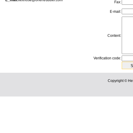
E_mail:
flexhose@orientrubber.com
Fax:
E-mail:
Content:
Verification code:
Copyright © He