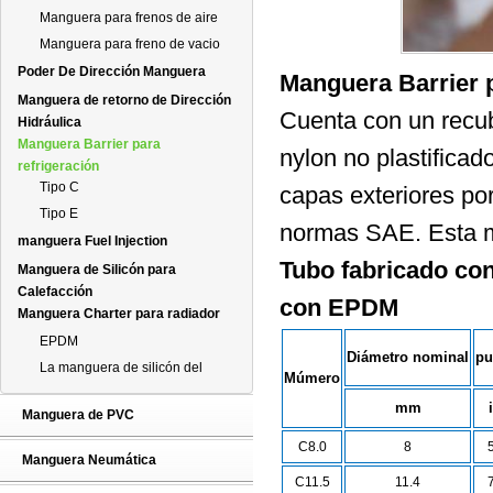
Manguera para frenos de aire
Manguera para freno de vacio
Poder De Dirección Manguera
Manguera Barrier p
Manguera de retorno de Dirección
Cuenta con un recub
Hidráulica
Manguera Barrier para
nylon no plastificad
refrigeración
Tipo C
capas exteriores po
Tipo E
normas SAE. Esta m
manguera Fuel Injection
Tubo fabricado con
Manguera de Silicón para
Calefacción
con EPDM
Manguera Charter para radiador
EPDM
Diámetro nominal
pu
La manguera de silicón del
Múmero
radiador
mm
Manguera de PVC
C8.0
8
Manguera Neumática
C11.5
11.4