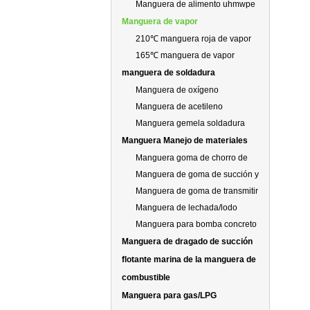
succión y descarga
Manguera de alimento uhmwpe
Manguera de vapor
210℃ manguera roja de vapor
165℃ manguera de vapor
manguera de soldadura
Manguera de oxígeno
Manguera de acetileno
Manguera gemela soldadura
Manguera Manejo de materiales
Manguera goma de chorro de
arena
Manguera de goma de succión y
de descarga que resistente al
Manguera de goma de transmitir
desgaste
hormigón
Manguera de lechada/lodo
Manguera para bomba concreto
Manguera de dragado de succión
flotante marina de la manguera de
combustible
Manguera para gas/LPG