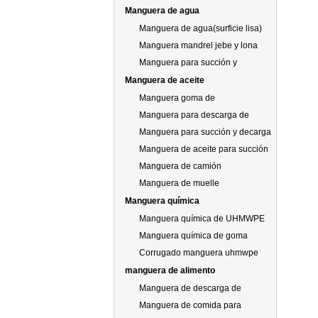
Manguera de agua
Manguera de agua(surficie lisa)
Manguera mandrel jebe y lona
para agua
Manguera para succión y
descarga de agua
Manguera de aceite
Manguera goma de
aceite(superficie lisa)
Manguera para descarga de
aceite
Manguera para succión y decarga
de agua
Manguera de aceite para succión
y descarga trabajo pesado 250psi
Manguera de camión
cisterna150psi
Manguera de muelle
Manguera química
Manguera química de UHMWPE
Manguera química de goma
Corrugado manguera uhmwpe
química química
manguera de alimento
Manguera de descarga de
alimentos
Manguera de comida para