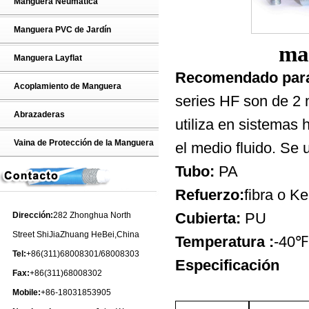
Manguera Neumática
Manguera PVC de Jardín
ma
Manguera Layflat
Recomendado par
Acoplamiento de Manguera
series HF son de 2
Abrazaderas
utiliza en sistemas 
Vaina de Protección de la Manguera
el medio fluido. Se
Tubo:
PA
Refuerzo:
fibra o Ke
Cubierta:
PU
Dirección:
282 Zhonghua North
Street ShiJiaZhuang HeBei,China
Temperatura :
-40℉
Tel:
+86(311)68008301/68008303
Especificación
Fax:
+86(311)68008302
Mobile:
+86-18031853905