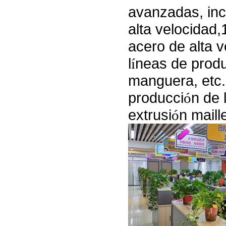
avanzadas, in
alta velocidad
acero de alta 
l
í
neas de produ
manguera, etc.
producci
ó
n de 
extrusi
ó
n maill