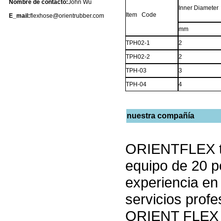
Nombre de contacto:
John Wu
Inner Diameter
Item Code
E_mail:
flexhose@orientrubber.com
mm
TPH02-1
2
TPH02-2
2
TPH-03
3
TPH-04
4
nuestra compañía
ORIENTFLEX tie
equipo de 20 
experiencia en
servicios profe
ORIENT FLEX ti