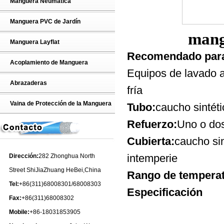
Manguera Neumática
Manguera PVC de Jardín
mang
Manguera Layflat
Recomendado par
Acoplamiento de Manguera
Equipos de lavado a
Abrazaderas
fría
Vaina de Protección de la Manguera
Tubo:
caucho sintéti
Refuerzo:
Uno o dos
Cubierta:
caucho sin
intemperie
Dirección:
282 Zhonghua North
Street ShiJiaZhuang HeBei,China
Rango de temperat
Tel:
+86(311)68008301/68008303
Especificación
Fax:
+86(311)68008302
Mobile:
+86-18031853905