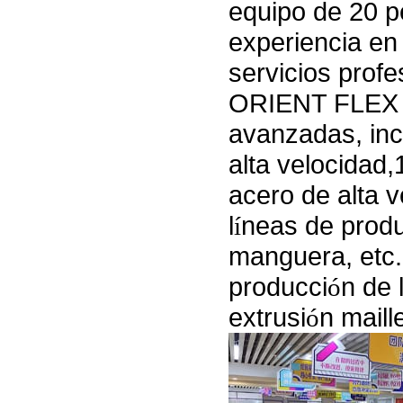
equipo de 20 
experiencia en
servicios profe
ORIENT FLEX ti
avanzadas, in
alta velocidad
acero de alta 
l
í
neas de produ
manguera, etc.
producci
ó
n de 
extrusi
ó
n maill