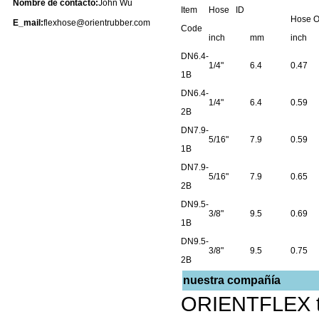
Nombre de contacto:
John Wu
Item
Hose ID
Hose O
E_mail:
flexhose@orientrubber.com
Code
inch
mm
inch
DN6.4-
1/4"
6.4
0.47
1B
DN6.4-
1/4"
6.4
0.59
2B
DN7.9-
5/16"
7.9
0.59
1B
DN7.9-
5/16"
7.9
0.65
2B
DN9.5-
3/8"
9.5
0.69
1B
DN9.5-
3/8"
9.5
0.75
2B
nuestra compañía
ORIENTFLEX tie