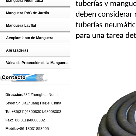
Manguera Neumática
tuberías y manguer
deben considerar 
Manguera PVC de Jardín
tuberías neumáti
Manguera Layflat
para una tarea de
Acoplamiento de Manguera
Abrazaderas
Vaina de Protección de la Manguera
Dirección:
282 Zhonghua North
Street ShiJiaZhuang HeBei,China
Tel:
+86(311)68008301/68008303
Fax:
+86(311)68008302
Mobile:
+86-18031853905