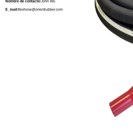
Nombre de contacto:
John Wu
E_mail:
flexhose@orientrubber.com